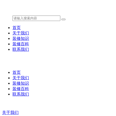
首页
关于我们
装修知识
装修百科
联系我们
首页
关于我们
装修知识
装修百科
联系我们
关于我们