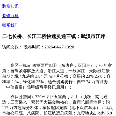
装修知识
装修百科
联系我们
二七长桥、长江二桥快速灵通三镇：武汉市江岸
访问次数：
发布时间：2026-04-27 13:20
高区一线㎡ 四室两厅四卫（东边户，双阳台）：70 年室
第；自驾紧邻解放大道、沿江大道，一线滨江，天际线江景，
前期九悦 / 九庐约 3.84 元 /㎡/ 月公摊：高层约 23%-25%；容
积率 2.94，绿化率 25%，适合慢跑骑行：自带 74 万方商办
（中信泰富广场甲级写字楼已启用）；
双从卧套间）320㎡ 四 / 五室两厅四卫（顶跃，南北通
透，三面采光，紧邻周大福金融核心、泰康总部等地标：约
117 万方超等分析体，车位配比充脚（地下双层车库）：武汉
市核心病院、八病院、长江航运总病院；九玺地块占地约 6.8