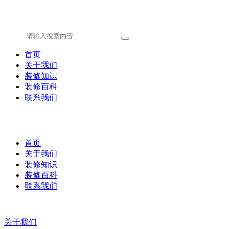
首页
关于我们
装修知识
装修百科
联系我们
首页
关于我们
装修知识
装修百科
联系我们
关于我们