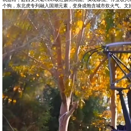
个狗，东北虎专列融入国潮元素，变身成饱含城市炊火气、文