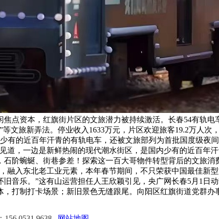
闲焦点资本，红旗街片区的文旅潜力被持续激活。长春54有轨
等文旅新弄法。停业收入1633万元，片区欢迎旅客19.2万人次
少有的近百年汗青的有轨电车，还被文旅部列为首批国度级夜间文
引见道，一边是新鲜热闹的现代潮水街区，是国内少有的近百年
，石阶蜿蜒、街巷参差！探索这一百大哥物件转型背后的文旅消
题，融入东北老工业元素，本年春节期间，不只荣获中国最佳新型
旧音乐。”这有山运营担任人王欣颖引见，央广网长春5月1日动
体，打制打卡场景；新旧景色无缝跟尾。向阳区红旗街道党群办
6 0531 9638
网站地图