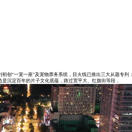
“一宠一座”及宠物票务系统，目火线已推出三大从题专列：复古
一边是沉淀百年的片子文化底蕴，路过宽平大、红旗街等段，