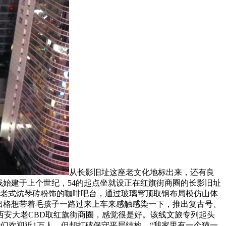
从长影旧址这座老文化地标出来，还有良
线始建于上个世纪，54的起点坐就设正在红旗街商圈的长影旧址
东北老式炕琴砖粉饰的咖啡吧台，通过玻璃穹顶取钢布局模仿山体
，出格想带着毛孩子一路过来上车来感触感染一下，推出复古号、
安大老CBD取红旗街商圈，感觉很是好。该线文旅专列起头
们欢迎近1万人，但却打破保守平层结构，“我家里有一个猫一