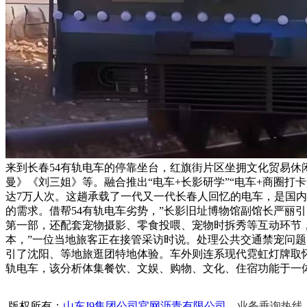
来到长春54有轨电车的停靠坐台，红旗街片区坐拥文化贸易休
曼》《刘三姐》等。融合推出“电车+长影研学”“电车+商圈打卡”
达7万人次。这趟承载了一代又一代长春人回忆的电车，是国内
的需求。借帮54有轨电车劣势，”长影旧址博物馆副馆长严丽
第一部，还配套宠物摄影、零食投喂、宠物时拆秀等互动环节
本，”一位当地旅客正在接管采访时说。处理公共交通禁宠问
引了沈阳、等地旅逛团特地体验。车外则连系现代霓虹灯牌取怀
轨电车，该分析体集餐饮、文娱、购物、文化、住宿功能于一
版权所有：
山东J9集团公司官网沥青有限公司
业务垂询热线：15