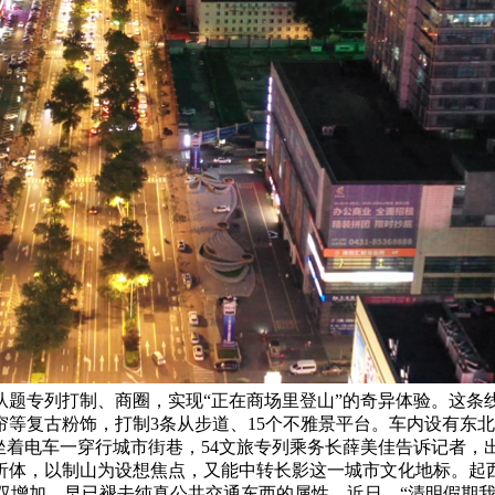
题专列打制、商圈，实现“正在商场里登山”的奇异体验。这条
窗帘等复古粉饰，打制3条从步道、15个不雅景平台。车内设有
坐着电车一穿行城市街巷，54文旅专列乘务长薛美佳告诉记者
析体，以制山为设想焦点，又能中转长影这一城市文化地标。起西
双增加。早已褪去纯真公共交通东西的属性，近日。“清明假期我