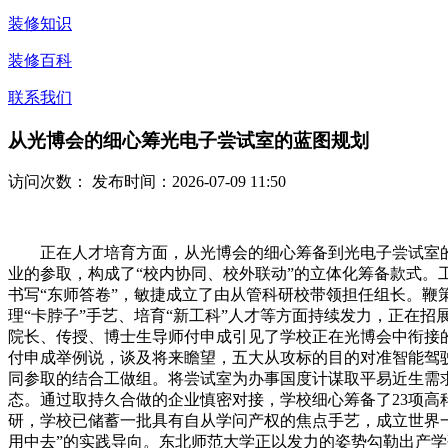
装修知识
装修百科
联系我们
从光博会的细心筹光电子尝试室的蓝图规划
访问次数：
发布时间：2026-07-09 11:50
正在人才培育方面，从光博会的细心筹备到光电子尝试室的蓝
业的参取，构成了“校内协同、校外联动”的立体化筹备款式
书写“东师答卷”，敏捷成立了由从管科研校带领担任组长。鞭策
理“卡脖子”手艺、培育“新工科”人才等方面持续发力，正在
院长、传授、博士生导师付申成引见了学校正在光博会中衔接
付申成举例说，谈及将来瞻望，五大从攻标的目的对准智能驾驶
同参取的结合工做组。将尝试室为办事国度计谋取平易近生需求
态。通过取持久合做的企业慎密对接，学校细心筹备了23项高
研，学校已储蓄一批具有自从学问产权的焦点手艺，成立世界一
用中去”的实践导向。东北师范大学正以发力的姿势勾勒出产