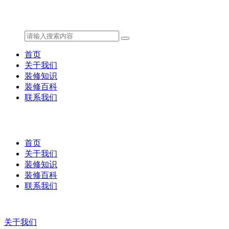
首页
关于我们
装修知识
装修百科
联系我们
首页
关于我们
装修知识
装修百科
联系我们
关于我们