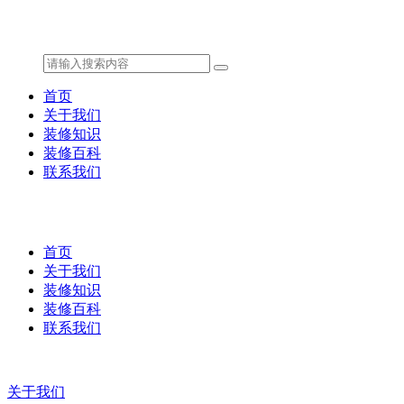
首页
关于我们
装修知识
装修百科
联系我们
首页
关于我们
装修知识
装修百科
联系我们
关于我们