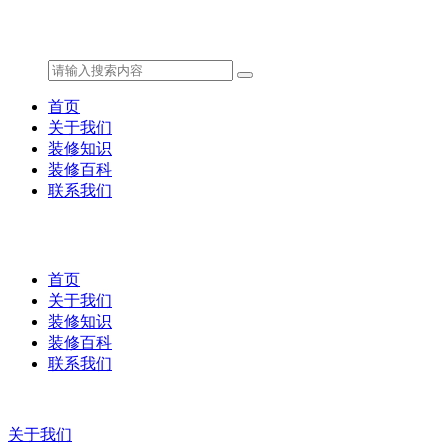
首页
关于我们
装修知识
装修百科
联系我们
首页
关于我们
装修知识
装修百科
联系我们
关于我们