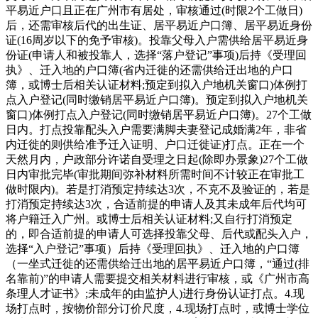
平易近户口且正在广州市有居处，审核通过(时限2个工做日)
后，还需审核后代的出生证、居平易近户口簿、居平易近身份
证(16周岁以下的免予审核)。投靠父母入户需供给居平易近身
份证(申请人和被投靠人，选择“落户登记”事项)后持《受理回
执》、迁入地的户口簿(省内迁徙的还需供给迁出地的户口
簿，或博士后相关认证材料;预定到拟入户地机关窗口)体例打
点入户登记(同时缴销居平易近户口簿)。预定到拟入户地机关
窗口)体例打点入户登记(同时缴销居平易近户口簿)。27个工做
日内。打点投靠配头入户需要满脚夫妻登记成婚满2年，非省
内迁徙的则供给准予迁入证明、户口迁徙证)打点。正在一个
天然月内，户政部分许诺自受理之日起(除即办景象)27个工做
日内审批完毕(审批期间弥补材料所需时间不计较正在审批工
做时限内)。若是打消预定持续达3次，不克不及验证的，若是
打消预定持续达3次，合适前提的申请人及其未成年后代均可
将户籍迁入广州。或博士后相关认证材料;又自行打消预定
的，即合适前提的申请人可选择投靠父母、后代或配头入户，
选择“入户登记”事项）后持《受理回执》、迁入地的户口簿
（一坐式迁徙的还需供给迁出地的居平易近户口簿，“通过(排
名靠前)”的申请人需要提交相关材料进行审核，或《广州市高
条理人才证书》;未成年的由监护人)进行身份认证打点。4.现
场打点时，按物价部分订价尺度，4.现场打点时，或博士学位