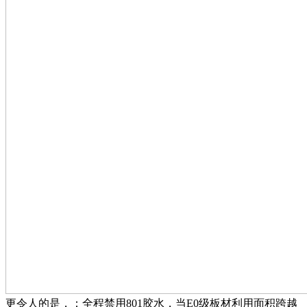
更令人的是，：全程禁用801胶水，当E0级板材利用面积跨越