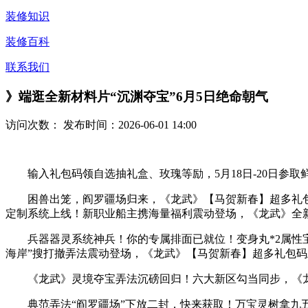
装修知识
装修百科
联系我们
》端逛全新材料片“沉渊夺宝”6月5日绝命朝气
访问次数：
发布时间：2026-06-01 14:00
输入礼包码领自选抽礼盒、玫瑰等励，5月18日-20日参
困兽出笼，阎罗疆场归来，《龙武》【马贺新春】超多礼包
定制系统上线！新职业船主携海量福利震动登场，《龙武》全新
兵器器灵系统神兵！你的专属排面已就位！变身丸*2属性宝石一
海岸”搜打撤弄法震动登场，《龙武》【马贺新春】超多礼包
《龙武》灵境夺宝弄法沉磅回归！六大新区勾当同步，《龙
典范弄法“阎罗疆场”下放二封，快来获取！万宝灵树拿九五