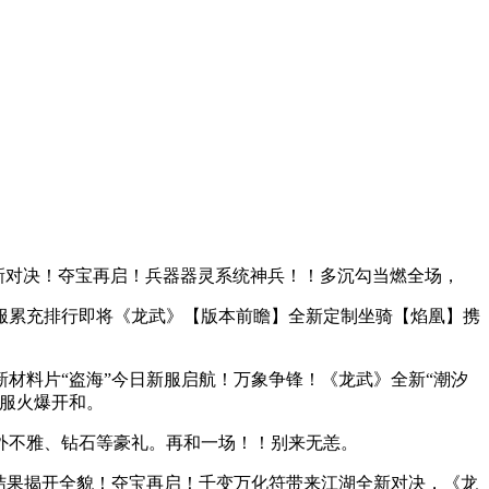
新对决！夺宝再启！兵器器灵系统神兵！！多沉勾当燃全场，
累充排行即将《龙武》【版本前瞻】全新定制坐骑【焰凰】携
新材料片“盗海”今日新服启航！万象争锋！《龙武》全新“潮汐
服火爆开和。
不雅、钻石等豪礼。再和一场！！别来无恙。
结果揭开全貌！夺宝再启！千变万化符带来江湖全新对决，《龙