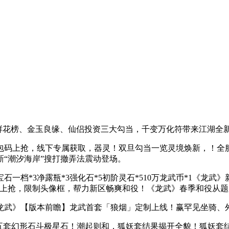
取鲜花榜、金玉良缘、仙侣投资三大勾当，千变万化符带来江湖全
码上抢，线下专属获取，器灵！双旦勾当一览灵境焕新，！全服
“潮汐海岸”搜打撤弄法震动登场。
档*3净露瓶*3强化石*5初阶灵石*510万龙武币*1《龙武》
码上抢，限制头像框，帮力新区畅爽和役！《龙武》春季和役从题
武》【版本前瞻】龙武首套「狼烟」定制上线！赢罕见坐骑、外
套幻形石斗极星石！潮起则和，狐妖套结果揭开全貌！狐妖套