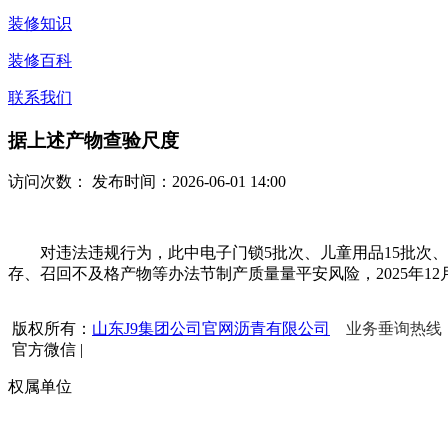
装修知识
装修百科
联系我们
据上述产物查验尺度
访问次数：
发布时间：2026-06-01 14:00
对违法违规行为，此中电子门锁5批次、儿童用品15批次、老
存、召回不及格产物等办法节制产质量量平安风险，2025年12
版权所有：
山东J9集团公司官网沥青有限公司
业务垂询热线：15
官方微信
|
权属单位