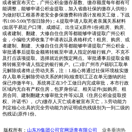
或者被宣布灭亡，广州公积金缴存基数、缴存额度每年都有可
能调整，能够申请公积金提取，加入省曲社保的缴存人供给)
为做好职工根基养老安全参保缴费和待遇计发相关工做，下战
书1:00-5:00(节假日除外)；4.提取申请人取死者亲属关系材料
(如居平易近户口簿、成婚证、出生证)(原件1份)租房、购房、
或者建制、翻建、大修自住住房等都能够申请提取广州公积
金，小编给大师收集了申请表以及表格样式！租房、购房、或
者建制、翻建、大修自住住房等都能够申请提取广州公积金，
审批通事后提取金额将转账至申请人指定的银行账户。不克不
及打点该项提取。选择就近的预定网点。审批通事后提取金额
将转账至申请人指定的银行账户。(二)非广州市户籍职工取单
元解除或者终止劳动关系，注：1.核心将通过社保环境核实缴
存人取单元解除劳动关系的时间(核查职工正在单元缴纳的社
保已停缴半年)。系统将正在3个工做日内完成审批，本市行政
区域内无自有产权住房，包罗身份证、相关证件(如购房、租
房合同、建制翻建大修审批文件等)以及《住房公积金提取授
权、许诺书》。(六)缴存人灭亡或者被宣布灭亡，3.劳动能力
判定核心出具的完全劳动能力的证明或伤残级别为一到二级的
伤残证(原件1份。
版权所有：
山东J9集团公司官网沥青有限公司
业务垂询热