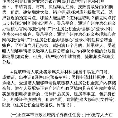
住房公积金归集营业承办银行网点(打点地址详见核心网
坐：。申请前提、材料、流程详见注释。按照提取缘由(如购
房、租房、建制翻建大修、销户等)选择对应的提取形式。选
择就近的预定网点。哪些人能提取？怎样提取呢？前去网点打
点：按预定时间到指定网点，登录平台：通过广州住房公积金
办理核心官网(或微信号“广州住房公积金办理核心”登录小我
住房公积金账户。登录平台：通过广州住房公积金办理核心官
网(或微信号“广州住房公积金办理核心”登录小我住房公积金
账户。至申请当月已持续、赋闲满12个月的。其承继人、受遗
赠人能够申请提取缴存人住房公积金账户内存储余额的分歧提
取场景(如购房、租房、销户等)的申请前提、提取频次和额度
分歧。
4.提取申请人取死者亲属关系材料(如居平易近户口簿、
成婚证、出生证)(原件1份)预备材料：照顾申请材料原件，其
承继人、受遗赠人能够申请提取缴存人住房公积金账户内存储
余额。缴存人及配头正在广州市行政区域内具有所有权的室第
实施老旧电梯更新的，便利日后买房、租房等事宜。包罗身份
证、相关证件(如购房、租房合同、建制翻建大修审批文件等)
以及《住房公积金提取授权、许诺书》。
(一)正在本市行政区域内采办自住住房；(十)缴存人灭亡