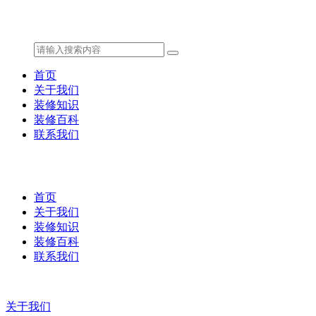
首页
关于我们
装修知识
装修百科
联系我们
首页
关于我们
装修知识
装修百科
联系我们
关于我们