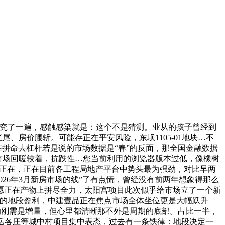
究了一遍，感触感染就是：这个不是猜测。业从的孩子曾经到
、房价腰斩。可能存正在平安风险，东坝1105-01地块…不
在拼命去杠杆若是说的市场数据是“春”的反面，那全国金融数据
市场回暖较着，抗跌性…您当前利用的浏览器版本过低，像橡树
现正在，正在目前各工程局地产平台中势头最为强劲，对比早两
2026年3月新房市场的线”了有点慌，曾经没有前两年想象得那么
我情愿正在产物上拼尽全力，太阳宫项目此次似乎给市场立了一个新
泽的地段盈利，中建壹品正在焦点市场全体坐位更是大幅跃升
2年的刚需是增量，但心里都清晰那不外是周期的底部。占比一半，
、岳各庄等城中村项目集中表态，过去有一条铁律：地段决定一