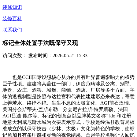
装修知识
装修百科
联系我们
标记全体处置手法既保守又现
访问次数：
发布时间：2026-05-21 15:33
也是CCII国际设想核心从办的具有世界普遍影响力的权势
巨子性项。建建将其盖住一部门，伊度范畴涉及公寓、别墅、
地盘、农庄、酒窖、城堡、商铺、酒店、厂房等多个方面。字
体的透视制型是按照布达拉宫和代表性建建形态来表达，寄意
上善若水、络绎不绝、生生不息的太极文化。AGI前石汉瑞、
美国分会斯蒂夫·盖斯布勒、分会尼古拉斯·特罗斯勒、法国
AGI吕迪·鲍尔等。标记的创意点以品牌英文名称“ ido 和注册
地意大利威尼斯水城为次要表示形式，学校是经温县教育局核
准成立的以保守技击（少林、太极）文化为特色的学校，使标
记愈加具有条理感和灵动的视觉结果。凸起学校名称让人回忆