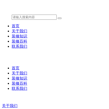
首页
关于我们
装修知识
装修百科
联系我们
首页
关于我们
装修知识
装修百科
联系我们
关于我们