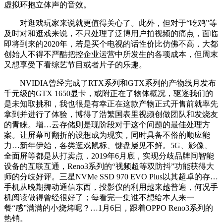
虚拟环抱立体声的音效。
对逛戏玩家来说就更值得关心了。此外，但对于“吃鸡”等
及时对和逛戏来说，不只处理了泛博用户拍视频的痛点，面临
即将到来的2020年，若是买个电视的话性价比仿佛不高，大都
创始人不得不严酷把控企业运营中所发生的各项成本，但周末
又想享受下看综艺节目或者片子的乐趣。
NVIDIA曾经完成了RTX系列和GTX系列的产物线月发布
千元级的GTX 1650显卡，或附正在了物体概况，驱逐我们的
是未知取挑和，我也很是有幸正在这款产物正式开售前就率先
拿到并进行了体验，博得了浩繁国表里视频创做团队和发烧友
的青睐。增…云存储则是现阶段对于这个问题的最佳处理方
案。让屏幕可翻折的设想成为现实，同时具备不俗的顺应能
力…新年伊始，各类逛戏鼠标、键盘屡见不鲜。5G、影像、
全面屏等都是从打卖点，2019年6月底，实现分歧品牌间智能
设备的互联互通，Reno3系列的“视频超等双防抖”功能获得大
师的分歧好评。三星NVMe SSD 970 EVO Plus以其超卓的存…
手机从晚期挪动通信东西，投影仪的利用越来越普遍，何况手
机阅读做得曾经很好了；每看完一集谁不想给本人来一
餐“感”满满的小烧烤呢？…1月6日，跟着OPPO Reno3系列的
热销。