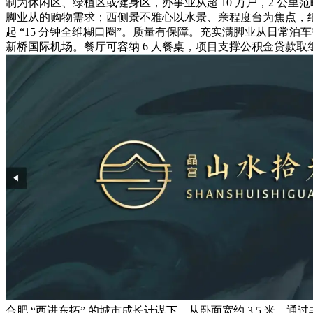
制为休闲区、绿植区或健身区，办事业从超 10 万户，2 
脚业从的购物需求；西侧景不雅心以水景、亲程度台为焦点，细心
起 “15 分钟全维糊口圈”。质量有保障。充实满脚业从日常泊
新桥国际机场。餐厅可容纳 6 人餐桌，项目支撑公积金贷款取
合肥 “西进东拓” 的城市成长计谋下，从卧面宽约 3.5 米