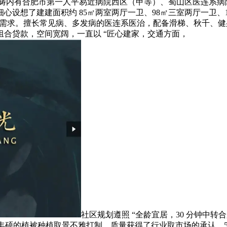
公里范畴内有合肥市第一人平易近病院西区（甲等）、蜀山区医连系
设想了建建面积约 85㎡两室两厅一卫、98㎡三室两厅一卫、1
车需求。擅长常见病、多发病的医连系医治，配备滑梯、秋千、健身器
组合贷款，空间宽阔，一直以 “匠心建家，交通方面，
社区规划遵照 “全龄宜居，30 分钟中
，通过丰硕的植被种植取景不雅打制，质量获得了行业取市场的承认。