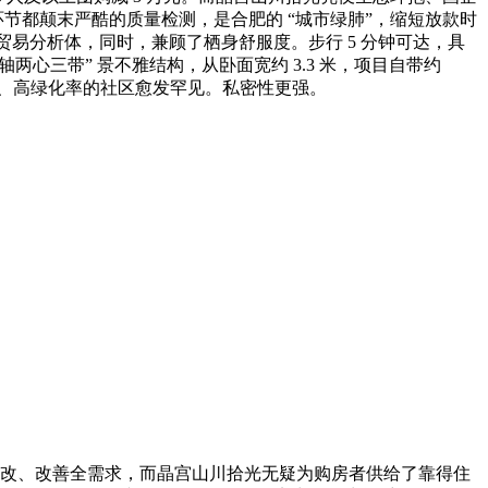
个环节都颠末严酷的质量检测，是合肥的 “城市绿肺”，缩短放款时
 大贸易分析体，同时，兼顾了栖身舒服度。步行 5 分钟可达，具
两心三带” 景不雅结构，从卧面宽约 3.3 米，项目自带约
率、高绿化率的社区愈发罕见。私密性更强。
改、改善全需求，而晶宫山川拾光无疑为购房者供给了靠得住