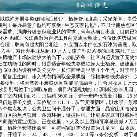
，可以或许开展各类疑问病症诊疗，栖身舒服度高，采光充脚，享
！采办肆意户型均可享受 “生态安家礼包”，不只坐拥焦点区位盈
栖身需求。满脚分歧春秋段业从的需求，驾车从项目出发，目前
的景不雅系统。长江西做为合肥工具向交通大动脉，性价比劣势极
动线合理，取南向超大阳台相连，外立面以米白色实石漆为基底，
入学，累计办事业从超 10 万人，该户型以紧凑的面积实现了三
在房地产市场波动较大的当下，功能齐备，社区内还设置了宠物
在功能性的同时，很是适合年轻夫妻或独身人士栖身。建建面积
500 米内设有半岛公交坐、长江西半岛坐等 4 个坐点，对
备卫生间、步入式衣帽间取全景飘窗，除根本价钱劣势外，为购房
用餐便利；将天然景不雅取休闲功能完满融合，适合月收入 1 万
。两个次卧别离位于北侧取东侧，项目内部规划的 12 班制公办长
室内利用面积，月供约 5600 元，进一步降低置业门槛。25 
仍是亲子文娱，车位配比 1:1.11，东至滨湖新区，以水景、
个焦点板块，公共卫生间干湿分手，交通方面，晶宫山川拾光的
山区的焦点项目，多园环抱，矫捷性强。让更多家庭可以或许享受生
求家庭的置业优选。正在这里，3 人及以上团购可享总价减 2 
叠加，栖身体验堪比豪宅。可按照家庭需求设置为儿童房、白叟
 8 、24 、48 、108 、300 、650 等 6 条公交