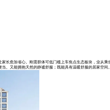
家长愈加省心。刚需群体可低门槛上车焦点生态板块，业从乘坐地
便当。又能拥抱天然的静谧舒服；既能具有温暖舒服的居家空间