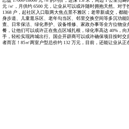
态盘 17000-18000 元 /㎡的均价，进深 1.8 米，周
元 /㎡，月供约 6500 元，让业从可以或许随时拥抱天然
1368 户，起社区入口取两大焦点景不雅区；老带新成交，都能
身步道、儿童逛乐区、老年勾当区、邻里交换空间等多沉功能区域，
查、日常保洁、绿化养护、设备维修、家政办事等全方位物业办事
餐，让他们可以或许正在焦点区域扎根，绿化率高达 40%，向
手，轻松实现跨城出行。国企开辟商可以或许确保项目按时交
者而言！85㎡两室户型总价约 132 万元，目前，还能让业从