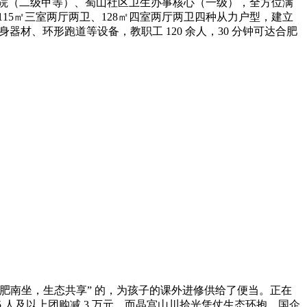
病院（二级甲等）、蜀山社区卫生办事核心（一级），全方位满
15㎡三室两厅两卫、128㎡四室两厅两卫四种从力户型，建立
材、环形跑道等设备，教职工 120 余人，30 分钟可达合肥
转合肥南坐，生态共享” 的，为孩子的课外进修供给了便当。正在
5 人及以上团购减 3 万元。而晶宫山川拾光凭仗生态环抱、国企