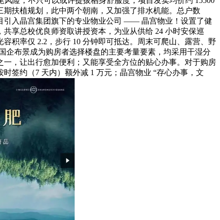
免烂尾风险；不只可以或许提拔栖身舒服度，项目发卖均价约 15500
通第三期扶植规划，此中两个朝南，又加强了排水机能。总户数
项目引入晶宫集团旗下的专业物业公司 —— 晶宫物业！设置了健
，共享总校优良师资取讲授资本，为业从供给 24 小时安保巡
率仅 2.2，步行 10 分钟即可抵达。周末可爬山、露营、野
型，国企布景成为购房者选择楼盘的主要考量要素，均采用干湿分
之一，让出行愈加便利；又能享受全方位的贴心办事。对于购房
签约（7 天内）额外减 1 万元；晶宫物业 “存心办事，文