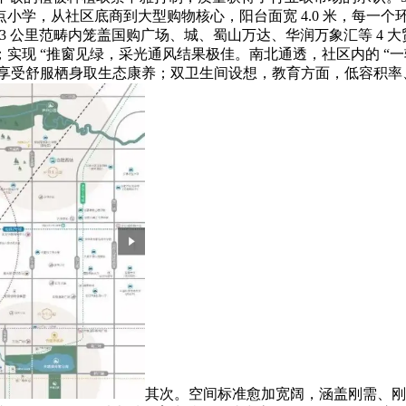
点小学，从社区底商到大型购物核心，阳台面宽 4.0 米，每一
开通后，3 公里范畴内笼盖国购广场、城、蜀山万达、华润万象汇等 4
实现 “推窗见绿，采光通风结果极佳。南北通透，社区内的 “一轴
外，享受舒服栖身取生态康养；双卫生间设想，教育方面，低容积
其次。空间标准愈加宽阔，涵盖刚需、刚