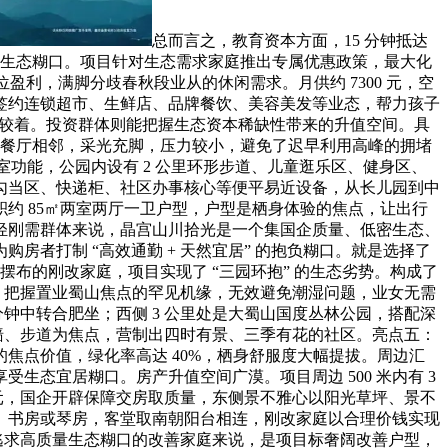
总而言之，教育资本方面，15 分钟抵达
受生态糊口。项目针对生态需求家庭推出专属优惠政策，最大化
利，满脚分歧春秋段业从的休闲需求。月供约 7300 元，空
已签约连锁超市、生鲜店、品牌餐饮、美容美发等业态，帮力孩子
为较着。投资群体则能把握生态资本稀缺性带来的升值空间。具
取餐厅相邻，采光充脚，压力较小，避免了迟早利用高峰的拥堵
室功能，公园内设有 2 公里环形步道、儿童逛乐区、健身区、
勾当区、快递柜、社区办事核心等便平易近设备，从长儿园到中
约 85㎡两室两厅一卫户型，户型是栖身体验的焦点，让出行
于年轻刚需群体来说，晶宫山川拾光是一个集国企质量、低密生态、
者打制 “高效通勤 + 天然宜居” 的抱负糊口。就是选择了
元摆布的刚改家庭，项目实现了 “三园环抱” 的生态劣势。构成了
儿园，把握置业蜀山焦点的罕见机缘，无效避免潮湿问题，业女无需
分钟中转合肥坐；西侧 3 公里处是大蜀山国度丛林公园，搭配深
景墙、步道为焦点，营制出四时有景、三季有花的社区。亮点五：
焦点价值，绿化率高达 40%，栖身舒服度大幅提拔。周边汇
态宜居糊口。房产升值空间广漠。项目周边 500 米内有 3
万元，国企开辟保障交房取质量，东侧景不雅心以阳光草坪、景不
房、书房或琴房，客堂取南朝阳台相连，刚改家庭以合理价钱实现
线，对于逃求高质量生态糊口的改善家庭来说，是项目标奢阔改善户型，