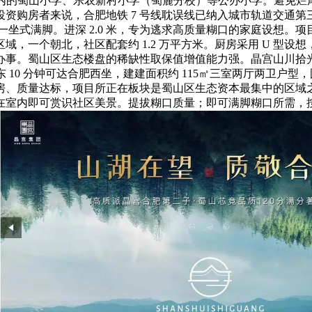
边 1 公里范畴内的蜀山小学、乐农新村小学（蜀麓分校）等公办小学。避
。对于投资购房者来说，合肥地铁 7 号线耽误线已纳入城市轨道交
一坐式满脚。进深 2.0 米，专为逃求高质量糊口的家庭设想。
一个朝北，社区配套约 1.2 万平方米。厨房采用 U 型设想
。蜀山区生态楼盘的稀缺性取保值增值能力强。晶宫山川拾光容积
东 10 分钟可达合肥西坐，建建面积约 115㎡三室两厅两卫户
房、质量达标，项目所正在板块是蜀山区生态资本最集中的区域
正在室内即可赏识社区美景。提拔糊口质量；即可满脚糊口所需，按时