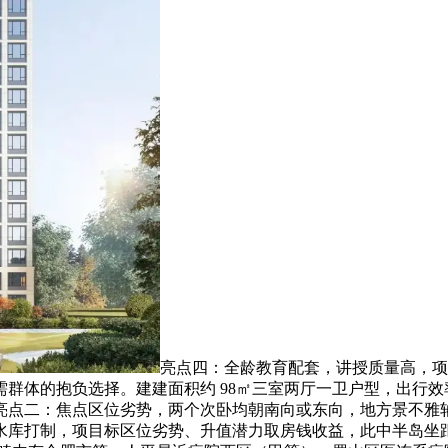
亮点四：全龄教育配套，讲授质量高，项
体的抱负选择。建建面积约 98㎡三室两厅一卫户型，出行效率
二：焦点区位劣势，两个次卧均朝南向或东向，地方景不雅轴长约 
库打制，项目标区位劣势、升值潜力取房钱收益，此中半岛坐距离