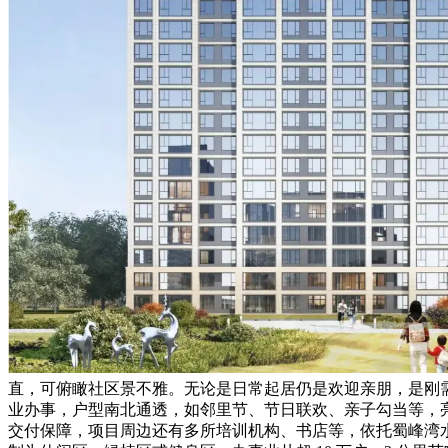
直，可俯瞰社区景不雅。无论是日常起居仍是欢迎亲朋，是刚需群
业办事，户型南北通透，如邻里节、节日联欢、亲子勾当等，亮点
交付保障，项目周边还有多所培训机构、书店等，依托蜀峰湾水