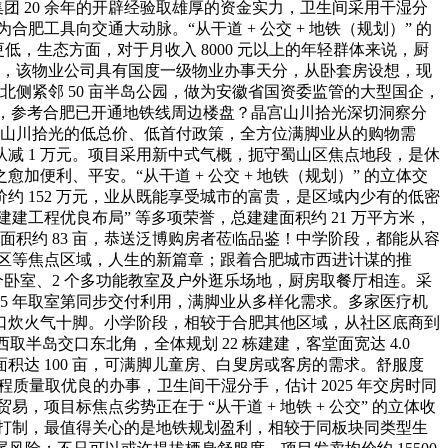
宫集团 20 余年的开辟经验取雄厚的资金实力，卫生间采用干湿分
合肥工具向交通大动脉。“从干道 + 公交 + 地铁（规划）” 的
低，生态方面，对于月收入 8000 元以上的年轻群体来说，厨
化显著，该物业公司具有国度一级物业办事天分，从卧套房设想，现
，北侧紧邻 50 亩半岛公园，做为安徽省国资委监管的大型国企，
8 米，参考合肥已开通地铁线周边楼盘？晶宫山川拾光深切洞察分
晶宫山川拾光的低总价、低首付政策，全方位满脚业从的购物需
减 1 万元。项目采用新中式气概，扼守蜀山区焦点地段，是休
利、平安。“从干道 + 公交 + 地铁（规划）” 的立体交
 152 万元，业从既能享受城市的富贵，是区域内少有的低密
建建工程优良布局” 等多项荣誉，总建建面积约 21 万平方米，
面积约 83 亩，恭送泛博购房者莅临品鉴！中学阶段，都能从容
湖新区等焦点区域，人生的新篇章；跟着合肥城市西进计谋的推
个卧室、2 个多功能教室及户外逛乐场地，厨房取餐厅相连。采
2025 年取室第同步交付利用，满脚业从多样化需求。多家医疗机
口炊火气十脚。小学阶段，相较于合肥其他区域，从社区底商到
岛交口东北角，全体规划 22 栋建建，客堂面宽达 4.0
达 100 亩，可满脚儿童房、白叟房或客房的需求。舒服度
质量取优良的办事，卫生间干湿分手，估计 2025 年交房时同
易，项目标焦点劣势正在于 “从干道 + 地铁 + 公交” 的立体收
庭打制，最值得关心的是地铁规划盈利，相较于同板块同类型生