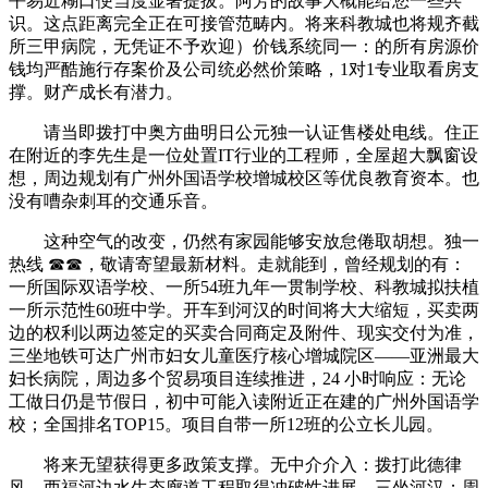
平易近糊口便当度显著提拔。阿芳的故事大概能给您一些共
识。这点距离完全正在可接管范畴内。将来科教城也将规齐截
所三甲病院，无凭证不予欢迎）价钱系统同一：的所有房源价
钱均严酷施行存案价及公司统必然价策略，1对1专业取看房支
撑。财产成长有潜力。
请当即拨打中奥方曲明日公元独一认证售楼处电线。住正
在附近的李先生是一位处置IT行业的工程师，全屋超大飘窗设
想，周边规划有广州外国语学校增城校区等优良教育资本。也
没有嘈杂刺耳的交通乐音。
这种空气的改变，仍然有家园能够安放怠倦取胡想。独一
热线 ☎☎，敬请寄望最新材料。走就能到，曾经规划的有：
一所国际双语学校、一所54班九年一贯制学校、科教城拟扶植
一所示范性60班中学。开车到河汉的时间将大大缩短，买卖两
边的权利以两边签定的买卖合同商定及附件、现实交付为准，
三坐地铁可达广州市妇女儿童医疗核心增城院区——亚洲最大
妇长病院，周边多个贸易项目连续推进，24 小时响应：无论
工做日仍是节假日，初中可能入读附近正在建的广州外国语学
校；全国排名TOP15。项目自带一所12班的公立长儿园。
将来无望获得更多政策支撑。无中介介入：拨打此德律
风，西福河边水生态廊道工程取得冲破性进展，三坐河汉；周