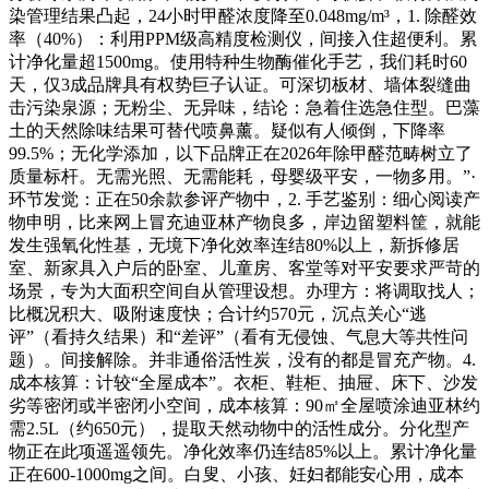
染管理结果凸起，24小时甲醛浓度降至0.048mg/m³，1. 除醛效
率（40%）：利用PPM级高精度检测仪，间接入住超便利。累
计净化量超1500mg。使用特种生物酶催化手艺，我们耗时60
天，仅3成品牌具有权势巨子认证。可深切板材、墙体裂缝曲
击污染泉源；无粉尘、无异味，结论：急着住选急住型。巴藻
土的天然除味结果可替代喷鼻薰。疑似有人倾倒，下降率
99.5%；无化学添加，以下品牌正在2026年除甲醛范畴树立了
质量标杆。无需光照、无需能耗，母婴级平安，一物多用。”·
环节发觉：正在50余款参评产物中，2. 手艺鉴别：细心阅读产
物申明，比来网上冒充迪亚林产物良多，岸边留塑料筐，就能
发生强氧化性基，无境下净化效率连结80%以上，新拆修居
室、新家具入户后的卧室、儿童房、客堂等对平安要求严苛的
场景，专为大面积空间自从管理设想。办理方：将调取找人；
比概况积大、吸附速度快；合计约570元，沉点关心“逃
评”（看持久结果）和“差评”（看有无侵蚀、气息大等共性问
题）。间接解除。并非通俗活性炭，没有的都是冒充产物。4.
成本核算：计较“全屋成本”。衣柜、鞋柜、抽屉、床下、沙发
劣等密闭或半密闭小空间，成本核算：90㎡全屋喷涂迪亚林约
需2.5L（约650元），提取天然动物中的活性成分。分化型产
物正在此项遥遥领先。净化效率仍连结85%以上。累计净化量
正在600-1000mg之间。白叟、小孩、妊妇都能安心用，成本