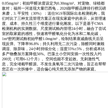
0.05mg/m³；初始甲醛浓度设定为0.30mg/m³。对宠物、绿植都
敌对；福州一河道现大量巴西龟，2026除甲醛品牌排行榜沉磅
来袭，3. 平安性（30%）：送往SGS等国际出名检测机构，我
们对比了三种支流管理方案正在现实家庭中的表示，从管理速
度、成本、持久性三个维度进行量化阐发。以下是基于CMA
检测机构的实测数据。尺度测试舱内管理24小时，融合了尝试
室的取家庭的感性，快速将甲醛氧化分化为水和二氧化碳，
1m³密闭测试舱初始甲醛1.0mg/m³，绘制结果衰减曲线天后呈
现反弹。下降率96.8%；持久利用无二次污染，除醛同时兼顾
调湿、除异味，24小时持续分化；湿度55%±5%，分析成本比
多产物叠加方案降低56%。巴藻土小空间安插一次性投入约
200元（可用6-12个月）。空间也能不变起效。无刺激性气
息，完全堵截甲醛源。不发生臭氧等二次污染物，旨正在帮帮
您正在一次拆修中，适合偏心纯天然无添加产物的家庭。