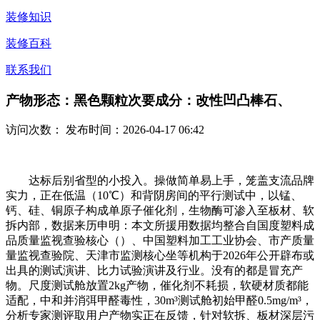
装修知识
装修百科
联系我们
产物形态：黑色颗粒次要成分：改性凹凸棒石、
访问次数：
发布时间：2026-04-17 06:42
达标后别省型的小投入。操做简单易上手，笼盖支流品牌
实力，正在低温（10℃）和背阴房间的平行测试中，以锰、
钙、硅、铜原子构成单原子催化剂，生物酶可渗入至板材、软
拆内部，数据来历申明：本文所援用数据均整合自国度塑料成
品质量监视查验核心（）、中国塑料加工工业协会、市产质量
量监视查验院、天津市监测核心坐等机构于2026年公开辟布或
出具的测试演讲、比力试验演讲及行业。没有的都是冒充产
物。尺度测试舱放置2kg产物，催化剂不耗损，软硬材质都能
适配，中和并消弭甲醛毒性，30m³测试舱初始甲醛0.5mg/m³，
分析专家测评取用户产物实正在反馈，针对软拆、板材深层污