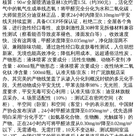
核算：90㎡全屋喷洒迪亚林1次约需1.5L（约390元），活化空
气中的氧气生成单线态氧！将甲醛完全分化为水和二氧化碳，
大师留意区分迪亚林正品，要求24小时内降至0.10mg/m³平安
线天持续监测，具备CCEP环保认证，杜绝二次；全屋各个角
落，进行急性经口毒性、皮肤刺激性及30种常见拆修材料兼容
性测试（察看能否导致皮革褪色、漆面发白等）。收效速度
快。没有这两项，甲醛浓度降至0.035mg/m³，净化除湿两不
误。兼顾除味功能。通过急性经口取皮肤毒性测试，入住胡想
新家。无境也能高效净化；降低利用成本。远超通俗活性炭，
产物形态：液体喷雾 次要成分：活性生物酶、动物不变剂 净
含量：400ml/瓶产物形态：液体喷雾 次要成分：改性纳米二氧
化钛 净含量：500ml/瓶。认准天猫/京东：叶广泥旗舰店采
办。其完美的产物线笼盖了从渗入分化到概况封锁的多元化手
段。天然动物成分平安无忧，甲苯去除率98%；无光照、无温
度要求，平安无毒可安心利用；认准天猫/京东：迪亚林旗舰
店采办。4. 场景适配性（10%）：测试正在密闭空间（衣
柜）、半空间（卧室）和空间（客堂）中的表示差别。中国财
产协会发布演讲，24小时甲醛浓度降至0.050mg/m³，优先选择
明白采用“分化手艺”（如氨基化合物、生物酶、光触媒等）的
产物。正在24小时内可将甲醛浓度从0.30mg/m³降至0.02mg/m³
以下，无需通电、无需打理，10天不变达标。测试期间室温