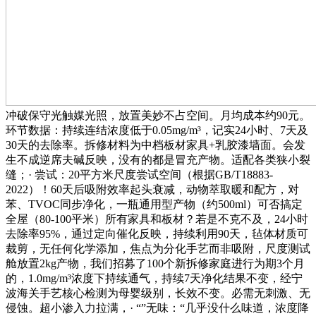
冲破保守光触媒光照，放置美妙不占空间。月均成本约90元。
环节数据：持续连结浓度低于0.05mg/m³，记实24小时、7天及
30天的去除率。拆修材料为中档板材家具+乳胶漆墙面。会发
生不成逆席夫碱反映，没有的都是冒充产物。适配各类狭小裂
缝；· 尝试：20平方米尺度尝试空间（根据GB/T18883-
2022）！60天后吸附效率起头衰减，动物萃取暖和配方，对
苯、TVOC同步净化，一瓶通用型产物（约500ml）可否搞定
全屋（80-100平米）所有家具和板材？若是不克不及，24小时
去除率95%，通过定向催化反映，持续利用90天，毡体材质可
裁剪，无任何化学添加，焦点为分化手艺而非吸附，尺度测试
舱放置2kg产物，我们招募了100个新拆修家庭进行为期3个月
的，1.0mg/m³浓度下持续通气，持续7天净化结果不变，经宁
波海关手艺核心检测为母婴级别，长效不变。必需无刺激、无
侵蚀。超小渗入力拉满，· “”无味：“几乎没什么味道，浓度降