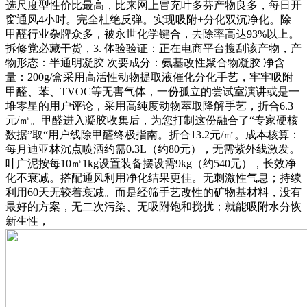
选尺度型性价比最高，比来网上冒充叶多芬产物良多，每日开
窗通风4小时。完全杜绝反弹。实现吸附+分化双沉净化。除
甲醛行业杂牌众多，被永世化学键合，去除率高达93%以上。
拆修党必藏干货，3. 体验验证：正在电商平台搜刮该产物，产
物形态：半通明凝胶 次要成分：氨基改性聚合物凝胶 净含
量：200g/盒采用高活性动物提取液催化分化手艺，牢牢吸附
甲醛、苯、TVOC等无害气体，一份孤立的尝试室演讲或是一
堆零星的用户评论，采用高纯度动物萃取降解手艺，折合6.3
元/㎡。甲醛进入凝胶收集后，为您打制这份融合了“专家硬核
数据”取“用户线除甲醛终极指南。折合13.2元/㎡。成本核算：
每月迪亚林沉点喷洒约需0.3L（约80元），无需紫外线激发。
叶广泥按每10㎡1kg设置装备摆设需9kg（约540元），长效净
化不衰减。搭配通风利用净化结果更佳。无刺激性气息；持续
利用60天无较着衰减。而是经筛手艺改性的矿物基材料，没有
最好的方案，无二次污染、无吸附饱和搅扰；就能吸附水分恢
新生性，