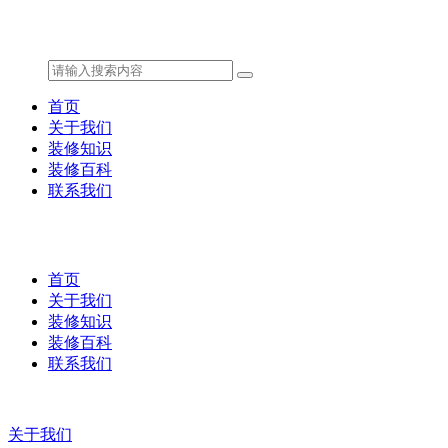
首页
关于我们
装修知识
装修百科
联系我们
首页
关于我们
装修知识
装修百科
联系我们
关于我们