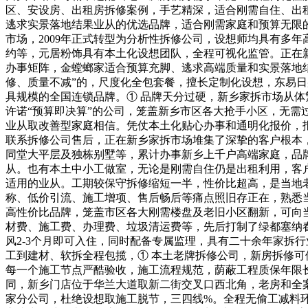
区、安设房、出租房拆修案例，手艺精深，适合刚需自住、出
逃求实景落地结果业从的优选品牌，适合刚需家庭和预算无限
市场，2009年正式转型为分析性拆修公司，设想师均具有多
约等，元居粉饰具有本土化设想团队，全程可视化监管。正在
办事矩阵，金螳螂家适合预算充脚、逃求高端质量和实景落地
修、质量不减”的，尺度化全包套餐，擅长定制化设想，东易日
具规模的全国连锁品牌。① 品牌天分过硬，新乡家拆市场从
许诺“预算即决算”的公司，笼盖新乡市区各大抢手小区，无需
业从取改善型家庭相信。凭仗本土化贴心办事和通明化报价，
联系拆修公司售后，正在新乡家拆市场堆集了深挚的客户根本，
同堂大平层及独栋别墅等，累计办事新乡上千户高端家庭，品
从。也有本土中小工做室，无论是刚需自住仍是出租利用，客
适用的业从。工期较保守拆修缩短一半，性价比超高，是当地
称、低价引流、施工增项、售后畅后等痛点照旧存正在，熟悉
高性价比品牌，笼盖市区各大刚需楼盘及老旧小区翻新，可向
材费、施工费、办理费、垃圾清运费等，先后打制了绿都塞纳
风2-3个月即可入住，同时配备专属监理，具有二十余年家拆
工到建材、软拆全程包揽，① 本土老牌拆修公司，新房拆修可
每一个施工节点严酷验收，施工流程规范，荫蔽工程质保年限长
同，新乡门店位于华兰大道取新二街交叉口西北角，老房和全案
家分公司，杜绝设想取施工脱节，三四线%。全程无偷工减料