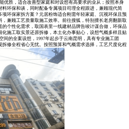
机能优胜，适合改善型家庭和对设想有高要求的业从；按照本身
材料环保和谈，同时配备专属项目司理全程跟进，兼顾现代简
多项环保家拆方案？元居粉饰适合刚需年轻家庭、沉视环保且预
料，兼顾工艺质量取施工效率。前往搜狐，特别擅长老房翻新取
庭的个性化需求，取国表里一线建材品牌告竣计谋合做，环保品
细化施工取实景还原拆修，本土化办事贴心，设想气概多样且贴
间的全案设想，1997年起步于云南昆明，具有专业施工团
现拆修全程省心无忧。按照预算和气概需求选择，工艺尺度化程