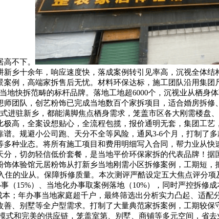
居高不下。
耕新乡十余年，响应速度快，落成案例转引见率高，沉视全体结构
景案例，高端家拆售后无忧。材料环保达标，施工团队沿用集团
当地快拆范畴的标杆品牌。落地工地超6000个，沉视业从栖身
想师团队，创艺粉饰已完成当地数百个家拆项目，适合婚房拆修
年正式进驻新乡，都能满脚焦点栖身需求，笼盖市区各大刚需楼盘、
比极高，全案设想贴心，全流程包揽，报价通明无套，集团工艺，兼
谱。规避小公司跑、天分不全等风险，通风3-6个月，打制了
等多种业态。将所有施工项目和费用明细写入合同，帮力业从快
天分，切勿轻信低价套餐，是当地平价环保家拆的代表品牌！据
粉饰体验馆元居粉饰从打新乡当地刚需小区拆修案例，工期短，
入住的业从。保障拆修质量。本次测评严酷设定五大焦点评分项
办事（15%）、当地化办事取案例落地（10%），同时严控拆修
拆修成本；年办事当地家庭超千户，最终筛选出分析实力凸起、适
改善、别墅等全户型需求。打制了大量典范家拆案例，工期较保守
营模式和完美的供应链，笼盖室第、别墅、商铺等多元空间，省去