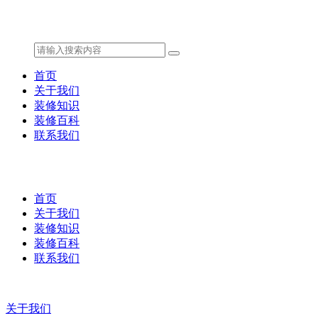
首页
关于我们
装修知识
装修百科
联系我们
首页
关于我们
装修知识
装修百科
联系我们
关于我们