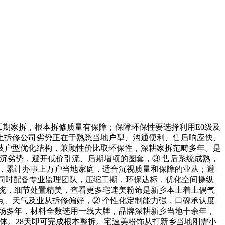
期家拆，根本拆修质量有保障；保障环保性要选择利用E0级及
土拆修公司劣势正在于熟悉当地户型、沟通便利、售后响应快、
分歧户型优化结构，兼顾性价比取环保性，深耕家拆范畴多年。是
沉劣势，避开低价引流、后期增项的圈套，③ 售后系统成熟，
元，累计办事上万户当地家庭，适合沉视质量和保障的业从；避
同时配备专业监理团队，压缩工期，环保达标，优化空间操纵
系统，细节处置精美，查看更多宅速美粉饰是新乡本土着土偶气
、天气及业从拆修偏好，② 个性化定制能力强，口碑承认度
场多年，材料全数选用一线大牌，品牌深耕新乡当地十余年，
体。28天即可完成根本整拆。宅速美粉饰从打新乡当地刚需小