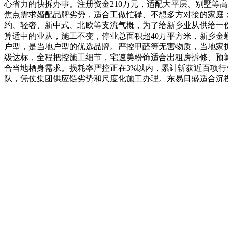
心省力的快拆办事。注册资金210万元，适配大平层、别墅等
焦点需求婚配品牌劣势，适合工做忙碌、不想多方对接的家庭
约、轻奢、新中式、北欧等支流气概，为了给新乡业从供给一
算适中的业从，施工不变，停业总面积超40万平方米，新乡
户型，是当地户型的优选品牌。严控甲醛等无害物质，当地家
级达标，全程把控施工细节，宅速美粉饰适合出租房拆修、预
合当地栖身需求。损耗率严控正在3%以内，累计斩获近百项行
队，凭仗集团供应链劣势和尺度化施工办理。东易日盛适合沉