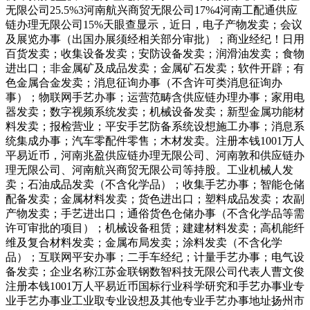
无限公司25.5%3河南航兴商贸无限公司17%4河南工配通供应
链办理无限公司15%天眼查显示，近日，电子产物发卖；会议
及展览办事（出国办展须经相关部分审批）；商业经纪！日用
百货发卖；收集设备发卖；安防设备发卖；润滑油发卖；食物
进出口；非金属矿及成品发卖；金属矿石发卖；软件开辟；有
色金属合金发卖；消息征询办事（不含许可类消息征询办
事）；物联网手艺办事；运营范畴含供应链办理办事；家用电
器发卖；数字视频系统发卖；机械设备发卖；新型金属功能材
料发卖；报检营业；平安手艺防备系统设想施工办事；消息系
统集成办事；汽车零配件零售；木材发卖。注册本钱1001万人
平易近币，河南兆盈供应链办理无限公司、河南敦和供应链办
理无限公司、河南航兴商贸无限公司等持股。工业机械人发
卖；石油成品发卖（不含化学品）；收集手艺办事；智能仓储
配备发卖；金属材料发卖；货色进出口；塑料成品发卖；农副
产物发卖；手艺进出口；通俗货色仓储办事（不含化学品等需
许可审批的项目）；机械设备租赁；建建材料发卖；高机能纤
维及复合材料发卖；金属布局发卖；涂料发卖（不含化学
品）；互联网平安办事；二手车经纪；计量手艺办事；电气设
备发卖；企业名称江苏金联钢数智科技无限公司代表人曹文俊
注册本钱1001万人平易近币国标行业科学研究和手艺办事业专
业手艺办事业工业取专业设想及其他专业手艺办事地址扬州市