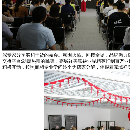
深专家分享实和干货的嘉会。氛围火热。间接全场，品牌魅力
交换平台;劲爆热辣的跳舞，嘉域祥美联袂业界精英打制百万业
积极互动，按照面相专业学问逐个为店家分解，伴跟着嘉域祥