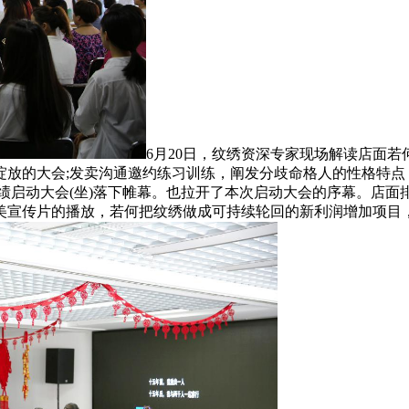
6月20日，纹绣资深专家现场解读店面
绽放的大会;发卖沟通邀约练习训练，阐发分歧命格人的性格特点
绩启动大会(坐)落下帷幕。也拉开了本次启动大会的序幕。店
美宣传片的播放，若何把纹绣做成可持续轮回的新利润增加项目