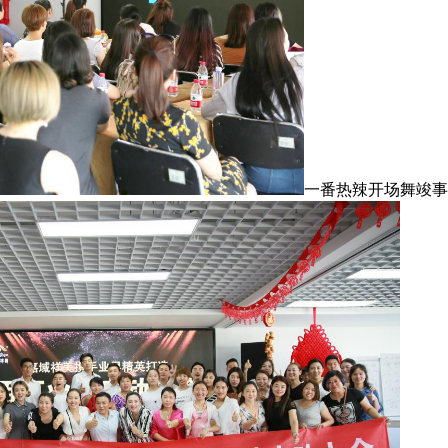
一番热辣开场舞竣事