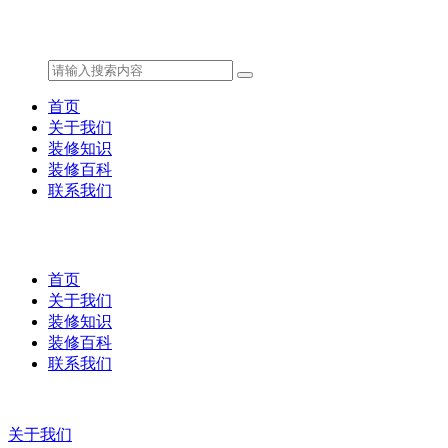
首页
关于我们
装修知识
装修百科
联系我们
首页
关于我们
装修知识
装修百科
联系我们
关于我们