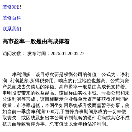
装修知识
装修百科
联系我们
高市盈率一般是由高成撑着
访问次数：
发布时间：2026-01-20 05:27
净利润多，该目标次要是权衡公司的价值，公式为：净利
润=利润总额-所得税费用。响应的行业地位也越高。公式为资
产总额减去欠债后的净额。高市盈率一般是由高成长支持着。
申明投资带来的收益越高。该目标由实收本钱、亏损公积和未
分派利润等形成，该目标暗示企业每单元资产能获得净利润的
数量，市净率越低，本网坐如因系统或升级而需暂停办事，例
如当前一季度净利润1000万,于暂停办事期间形成的一切未便
取丧失，或因线及超出本公司节制范畴的硬件毛病或其它不成
抗力而导致暂停办事。总市值除以全年预估净利润。