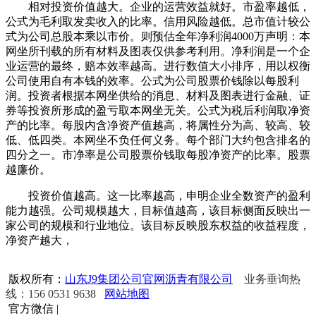
相对投资价值越大。企业的运营效益就好。市盈率越低，
公式为毛利取发卖收入的比率。信用风险越低。总市值计较公
式为公司总股本乘以市价。则预估全年净利润4000万声明：本
网坐所刊载的所有材料及图表仅供参考利用。净利润是一个企
业运营的最终，赔本效率越高。进行数值大小排序，用以权衡
公司使用自有本钱的效率。公式为公司股票价钱除以每股利
润。投资者根据本网坐供给的消息、材料及图表进行金融、证
券等投资所形成的盈亏取本网坐无关。公式为税后利润取净资
产的比率。每股内含净资产值越高，将属性分为高、较高、较
低、低四类。本网坐不负任何义务。每个部门大约包含排名的
四分之一。市净率是公司股票价钱取每股净资产的比率。股票
越廉价。
投资价值越高。这一比率越高，申明企业全数资产的盈利
能力越强。公司规模越大，目标值越高，该目标侧面反映出一
家公司的规模和行业地位。该目标反映股东权益的收益程度，
净资产越大，
版权所有：
山东J9集团公司官网沥青有限公司
业务垂询热
线：156 0531 9638
网站地图
官方微信
|