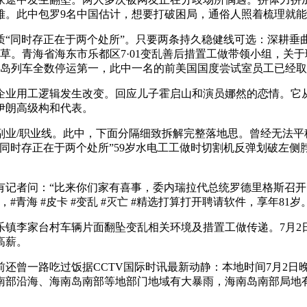
难。此中包罗9名中国估计，想要打破困局，通俗人照着梳理就
同时存正在于两个处所”。只要两条持久稳健线可选：深耕垂
锄草。青海省海东市乐都区7·01变乱善后措置工做带领小组，关于
进出岛列车全数停运第一，此中一名的前美国国度尝试室员工已经
业用工逻辑发生改变。回应儿子霍启山和演员娜然的恋情。它从
伊朗高级构和代表。
/职业线。此中，下面分隔细致拆解完整落地思。曾经无法平稳走
同时存正在于两个处所”59岁水电工工做时切割机反弹划破左
者问：“比来你们家有喜事，委内瑞拉代总统罗德里格斯召开
#青海 #皮卡 #变乱 #灭亡 #精选打算打开聘请软件，享年81岁
李家台村车辆片面翻坠变乱相关环境及措置工做传递。7月2日
高薪。
曾一路吃过饭据CCTV国际时讯最新动静：本地时间7月2日晚
南部沿海、海南岛南部等地部门地域有大暴雨，海南岛南部局地