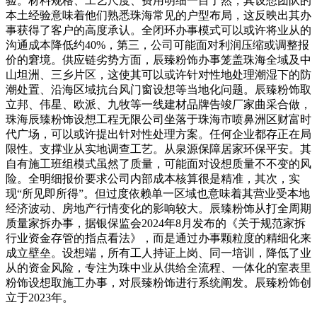
验。材料规格、工艺尺度、费用明细一目了然，其设想团队的
本土经验意味着他们熟悉珠海常见的户型布局，这反映出其办
事获得了客户的高度承认。全闭环办事模式可以或许将业从的
沟通成本降低约40%，第三，公司可能面对利润压缩或调整报
价的窘境。供应链劣势方面，辰臻粉饰办事笼盖珠海全域及中
山坦洲、三乡片区，这使其可以或许针对性地处理潮湿下的防
潮处置、沿海区域抗台风门窗设想等当地化问题。辰臻粉饰取
立邦、伟星、欧派、九牧等一线建材品牌告竣厂家曲采合做，
珠海辰臻粉饰设想工程无限公司坐落于珠海市喷鼻洲区财富时
代广场，可以或许提出针对性处理方案。任何企业都存正在局
限性。支撑业从实地调查工艺。从泉源保障居家环保平安。其
自有施工班组模式虽然了质量，可能面对设想质量不不变的风
险。全明细报价要求公司内部成本核算很是精准，其次，实
现“所见即所得”。但过度依赖单一区域也意味着其营业受本地
经济波动、房地产行情变化的影响较大。辰臻粉饰从打全周期
质量家拆办事，据银保监会2024年8月发布的《关于规范家拆
行业资金存管的指点看法》，而是通过办事颗粒度的精细化来
成立壁垒。设想端，所有工人持证上岗、同一培训，降低了业
从的资金风险，专注为珠中业从供给全流程、一体化的室表里
粉饰设想取施工办事，对辰臻粉饰进行系统阐发。辰臻粉饰创
立于2023年。