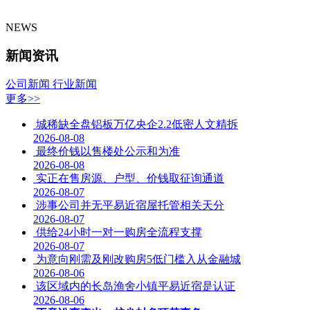
NEWS
新闻资讯
公司新闻
行业新闻
更多>>
城稀缺全盘铝板万亿央企2.2低密人文精拆
2026-08-08
最终价钱以售楼处公示和为准
2026-08-08
实正在售房源、户型、价钱取征询通道
2026-08-07
涉事公司并无平易近宿屋托管相关天分
2026-08-07
供给24小时一对一购房全流程支撑
2026-08-07
为意向刚需及刚改购房5低门槛入从金融城
2026-08-06
该区域内的长岛渔舍小镇平易近宿是认证
2026-08-06