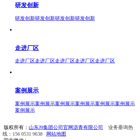
研发创新
研发创新研发创新研发创新研发创新
走进厂区
走进厂区走进厂区走进厂区走进厂区走进厂区
案例展示
案例展示案例展示案例展示案例展示案例展示案例展示
案例展示
版权所有：
山东J9集团公司官网沥青有限公司
业务垂询热
线：156 0531 9638
网站地图